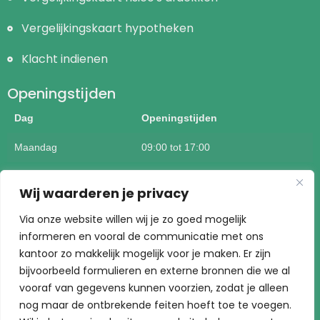
Vergelijkingskaart hypotheken
Klacht indienen
Openingstijden
Dag
Openingstijden
Maandag
09:00 tot 17:00
Dinsdag
09:00 tot 17:00
Wij waarderen je privacy
Woensdag
09:00 tot 17:00
Via onze website willen wij je zo goed mogelijk
informeren en vooral de communicatie met ons
Donderdag
09:00 tot 17:00
kantoor zo makkelijk mogelijk voor je maken. Er zijn
Vrijdag
09:00 tot 17:00
bijvoorbeeld formulieren en externe bronnen die we al
vooraf van gegevens kunnen voorzien, zodat je alleen
Buiten kantoortijden mogelijk op afspraak
nog maar de ontbrekende feiten hoeft toe te voegen.