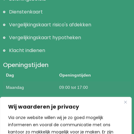
Dienstenkaart
Vergelijkingskaart risico's afdekken
Vergelijkingskaart hypotheken
Klacht indienen
Openingstijden
Dag
Openingstijden
Maandag
09:00 tot 17:00
Dinsdag
09:00 tot 17:00
Wij waarderen je privacy
Woensdag
09:00 tot 17:00
Via onze website willen wij je zo goed mogelijk
informeren en vooral de communicatie met ons
Donderdag
09:00 tot 17:00
kantoor zo makkelijk mogelijk voor je maken. Er zijn