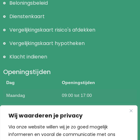
Beloningsbeleid
Dienstenkaart
Vergelijkingskaart risico's afdekken
Vergelijkingskaart hypotheken
Klacht indienen
Openingstijden
Dag
Openingstijden
Maandag
09:00 tot 17:00
Dinsdag
09:00 tot 17:00
Wij waarderen je privacy
Woensdag
09:00 tot 17:00
Via onze website willen wij je zo goed mogelijk
Donderdag
09:00 tot 17:00
informeren en vooral de communicatie met ons