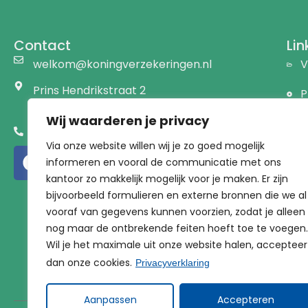
Contact
Lin
welkom@koningverzekeringen.nl
V
Prins Hendrikstraat 2
P
1191 AW Ouderkerk a/d Amstel
Wij waarderen je privacy
B
020 - 441 76 28
Via onze website willen wij je zo goed mogelijk
D
informeren en vooral de communicatie met ons
kantoor zo makkelijk mogelijk voor je maken. Er zijn
V
bijvoorbeeld formulieren en externe bronnen die we al
V
vooraf van gegevens kunnen voorzien, zodat je alleen
nog maar de ontbrekende feiten hoeft toe te voegen.
K
Wil je het maximale uit onze website halen, accepteer
dan onze cookies.
Privacyverklaring
Aanpassen
Accepteren