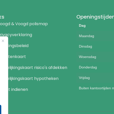
ks
Openingstijde
oogd & Voogd polismap
Dag
rivacyverklaring
Maandag
eloningsbeleid
Dinsdag
ienstenkaart
Woensdag
ergelijkingskaart risico's afdekken
Donderdag
ergelijkingskaart hypotheken
Vrijdag
Buiten kantoortijden 
lacht indienen