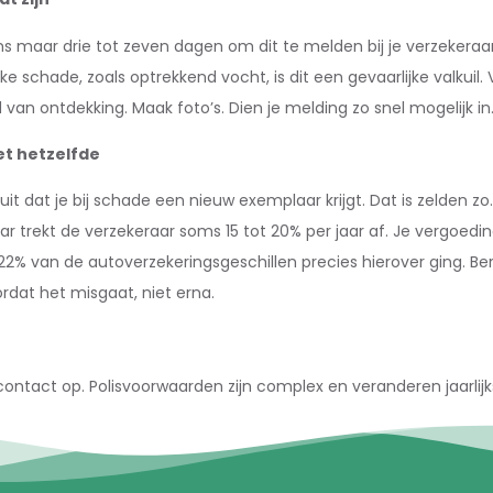
aar drie tot zeven dagen om dit te melden bij je verzekeraar. Mi
elijke schade, zoals optrekkend vocht, is dit een gevaarlijke valku
 van ontdekking. Maak foto’s. Dien je melding zo snel mogelijk i
et hetzelfde
uit dat je bij schade een nieuw exemplaar krijgt. Dat is zelden z
jaar trekt de verzekeraar soms 15 tot 20% per jaar af. Je vergoedi
2% van de autoverzekeringsgeschillen precies hierover ging. Be
rdat het misgaat, niet erna.
ontact op. Polisvoorwaarden zijn complex en veranderen jaarlijk