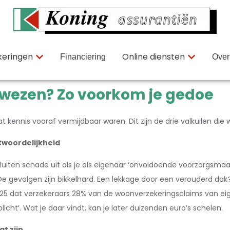
keringen
Online diensten
Financiering
Over
ewezen? Zo voorkom je gedoe
t kennis vooraf vermijdbaar waren. Dit zijn de drie valkuilen di
twoordelijkheid
sluiten schade uit als je als eigenaar ‘onvoldoende voorzorgsma
gevolgen zijn bikkelhard. Een lekkage door een verouderd dak? D
25 dat verzekeraars 28% van de woonverzekeringsclaims van eig
icht’. Wat je daar vindt, kan je later duizenden euro’s schelen.
at zijn