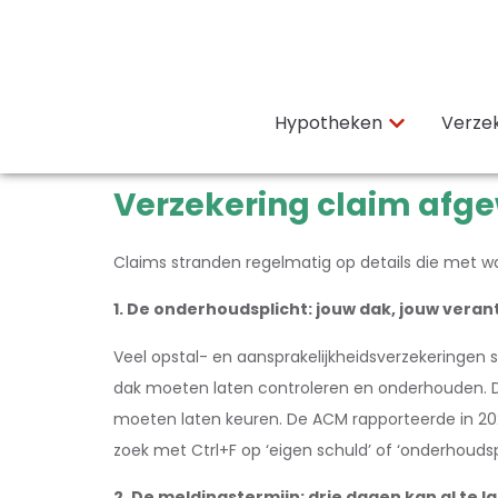
Hypotheken
Verze
Verzekering claim afg
Claims stranden regelmatig op details die met wa
1. De onderhoudsplicht: jouw dak, jouw veran
Veel opstal- en aansprakelijkheidsverzekeringen 
dak moeten laten controleren en onderhouden. De 
moeten laten keuren. De ACM rapporteerde in 20
zoek met Ctrl+F op ‘eigen schuld’ of ‘onderhoudspl
2. De meldingstermijn: drie dagen kan al te la