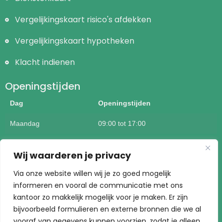
Vergelijkingskaart risico's afdekken
Vergelijkingskaart hypotheken
Klacht indienen
Openingstijden
Dag
Openingstijden
Maandag
09:00 tot 17:00
Dinsdag
09:00 tot 17:00
Wij waarderen je privacy
Woensdag
09:00 tot 17:00
Via onze website willen wij je zo goed mogelijk
informeren en vooral de communicatie met ons
Donderdag
09:00 tot 17:00
kantoor zo makkelijk mogelijk voor je maken. Er zijn
Vrijdag
09:00 tot 17:00
bijvoorbeeld formulieren en externe bronnen die we al
vooraf van gegevens kunnen voorzien, zodat je alleen