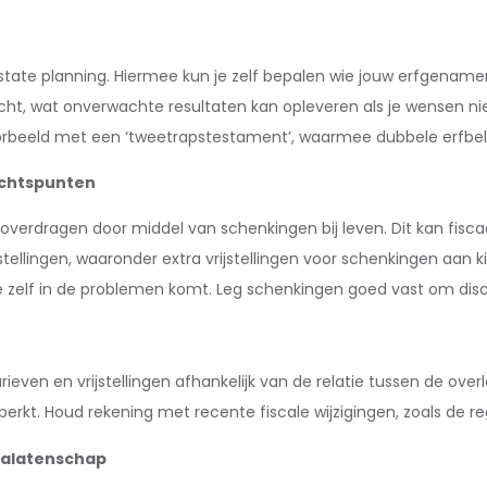
tate planning. Hiermee kun je zelf bepalen wie jouw erfgenamen 
recht, wat onverwachte resultaten kan opleveren als je wensen
voorbeeld met een ‘tweetrapstestament’, waarmee dubbele erfbe
achtspunten
 overdragen door middel van schenkingen bij leven. Dit kan fiscaa
rijstellingen, waaronder extra vrijstellingen voor schenkingen aan
je zelf in de problemen komt. Leg schenkingen goed vast om dis
arieven en vrijstellingen afhankelijk van de relatie tussen de 
perkt. Houd rekening met recente fiscale wijzigingen, zoals de r
 nalatenschap