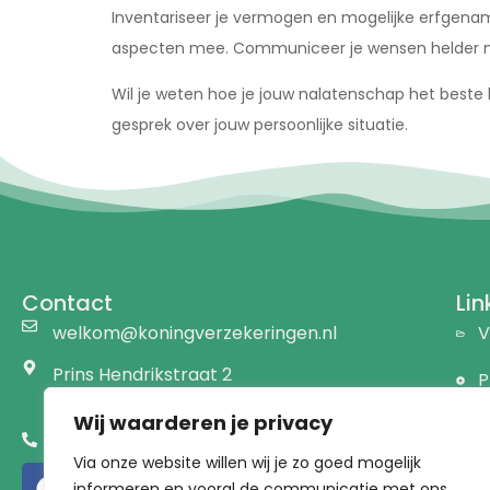
Inventariseer je vermogen en mogelijke erfgena
aspecten mee. Communiceer je wensen helder na
Wil je weten hoe je jouw nalatenschap het beste k
gesprek over jouw persoonlijke situatie.
Contact
Lin
welkom@koningverzekeringen.nl
V
Prins Hendrikstraat 2
P
1191 AW Ouderkerk a/d Amstel
Wij waarderen je privacy
B
020 - 441 76 28
Via onze website willen wij je zo goed mogelijk
D
informeren en vooral de communicatie met ons