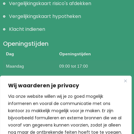
Vergelijkingskaart risico's afdekken
Vergelijkingskaart hypotheken
Klacht indienen
Openingstijden
Dag
Openingstijden
Maandag
09:00 tot 17:00
Dinsdag
09:00 tot 17:00
Wij waarderen je privacy
Woensdag
09:00 tot 17:00
Via onze website willen wij je zo goed mogelijk
informeren en vooral de communicatie met ons
Donderdag
09:00 tot 17:00
kantoor zo makkelijk mogelijk voor je maken. Er zijn
Vrijdag
09:00 tot 17:00
bijvoorbeeld formulieren en externe bronnen die we al
vooraf van gegevens kunnen voorzien, zodat je alleen
Buiten kantoortijden mogelijk op afspraak
nog maar de ontbrekende feiten hoeft toe te voegen.