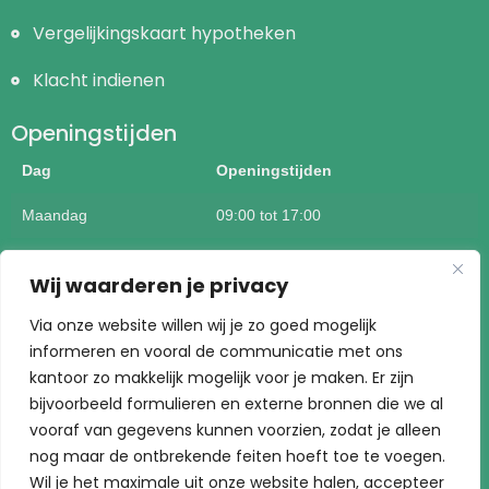
Vergelijkingskaart hypotheken
Klacht indienen
Openingstijden
Dag
Openingstijden
Maandag
09:00 tot 17:00
Dinsdag
09:00 tot 17:00
Wij waarderen je privacy
Woensdag
09:00 tot 17:00
Via onze website willen wij je zo goed mogelijk
informeren en vooral de communicatie met ons
Donderdag
09:00 tot 17:00
kantoor zo makkelijk mogelijk voor je maken. Er zijn
Vrijdag
09:00 tot 17:00
bijvoorbeeld formulieren en externe bronnen die we al
vooraf van gegevens kunnen voorzien, zodat je alleen
Buiten kantoortijden mogelijk op afspraak
nog maar de ontbrekende feiten hoeft toe te voegen.
Wil je het maximale uit onze website halen, accepteer