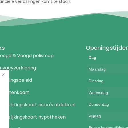
inanciële verrassingen komt te staan.
ks
Openingstijde
oogd & Voogd polismap
Dag
rivacyverklaring
Maandag
eloningsbeleid
Dinsdag
ienstenkaart
Woensdag
ergelijkingskaart risico's afdekken
Donderdag
ergelijkingskaart hypotheken
Vrijdag
Buiten kantoortijden 