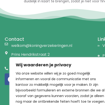
duidelijk in kaart te brengen, zodat je niet voor f
Contact
Lin
welkom@koningverzekeringen.nl
V
Prins Hendrikstraat 2
P
1191 AW Ouderkerk a/d Amstel
Wij waarderen je privacy
B
020 - 441 76 28
Via onze website willen wij je zo goed mogelijk
D
informeren en vooral de communicatie met ons
kantoor zo makkelijk mogelijk voor je maken. Er zijn
V
bijvoorbeeld formulieren en externe bronnen die we al
V
vooraf van gegevens kunnen voorzien, zodat je alleen
nog maar de ontbrekende feiten hoeft toe te voegen.