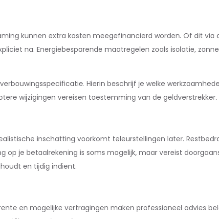
rzaming kunnen extra kosten meegefinancierd worden. Of dit vi
t expliciet na. Energiebesparende maatregelen zoals isolatie, 
verbouwingsspecificatie. Hierin beschrijf je welke werkzaamhede
rotere wijzigingen vereisen toestemming van de geldverstrekker.
 realistische inschatting voorkomt teleurstellingen later. Restbe
ng op je betaalrekening is soms mogelijk, maar vereist doorgaan
houdt en tijdig indient.
ente en mogelijke vertragingen maken professioneel advies belan