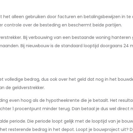
 het alleen gebruiken door facturen en betalingsbewijzen in te d
ker controle over de besteding en beschermt beide partijen.
dverstrekker. Bij verbouwing van een bestaande woning hanteren
 maanden. Bij nieuwbouw is de standaard looptijd doorgaans 24
 volledige bedrag, dus ook over het geld dat nog in het bouwde
n de geldverstrekker.
ding even hoog als de hypotheekrente die je betaalt. Het resulta
ter 1 procentpunt minder terug. Dan betaal je dus wel direct n
e periode. Die periode loopt gelijk met de looptijd van je bouw
et resterende bedrag in het depot. Loopt je bouwproject uit? D