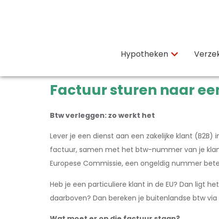
Hypotheken
Verze
Factuur sturen naar ee
Btw verleggen: zo werkt het
Lever je een dienst aan een zakelijke klant (B2B) 
factuur, samen met het btw-nummer van je klant.
Europese Commissie, een ongeldig nummer beteke
Heb je een particuliere klant in de EU? Dan ligt h
daarboven? Dan bereken je buitenlandse btw via de
Wat moet er op die factuur staan?