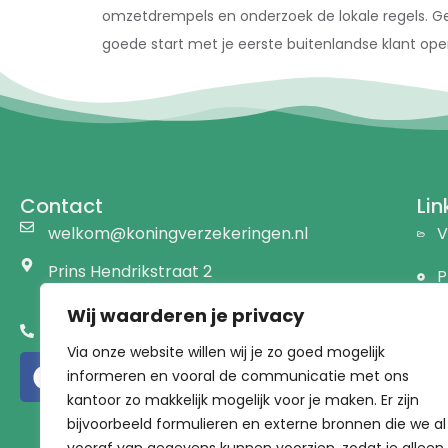
omzetdrempels en onderzoek de lokale regels. Gebrui
goede start met je eerste buitenlandse klant op
Contact
Lin
welkom@koningverzekeringen.nl
V
Prins Hendrikstraat 2
P
1191 AW Ouderkerk a/d Amstel
Wij waarderen je privacy
B
020 - 441 76 28
Via onze website willen wij je zo goed mogelijk
D
informeren en vooral de communicatie met ons
kantoor zo makkelijk mogelijk voor je maken. Er zijn
V
bijvoorbeeld formulieren en externe bronnen die we al