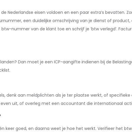
 de Nederlandse eisen voldoen en een paar extra’s bevatten. Z
nummer, een duidelijke omschrijving van je dienst of product, 
t btw-nummer van de klant toe en schrijf je ‘btw verlegd’. Facturee
U-landen? Dan moet je een ICP-aangifte indienen bij de Belasting
klist.
ls, denk aan meldplichten als je ter plaatse werkt, of specifiek
even uit, of overleg met een accountant die internationaal actief
?
één keer goed, en daarna weet je hoe het werkt. Verifieer het b