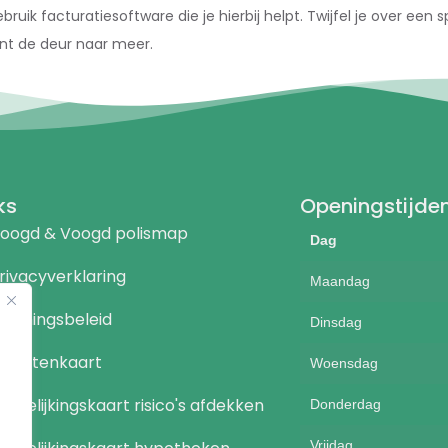
k facturatiesoftware die je hierbij helpt. Twijfel je over een spe
ent de deur naar meer.
ks
Openingstijde
oogd & Voogd polismap
Dag
rivacyverklaring
Maandag
eloningsbeleid
Dinsdag
ienstenkaart
Woensdag
ergelijkingskaart risico's afdekken
Donderdag
Vrijdag