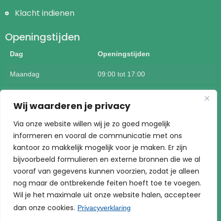
Klacht indienen
Openingstijden
Dag
Openingstijden
Maandag
09:00 tot 17:00
Dinsdag
09:00 tot 17:00
Wij waarderen je privacy
Woensdag
09:00 tot 17:00
Via onze website willen wij je zo goed mogelijk
Donderdag
09:00 tot 17:00
informeren en vooral de communicatie met ons
kantoor zo makkelijk mogelijk voor je maken. Er zijn
Vrijdag
09:00 tot 17:00
bijvoorbeeld formulieren en externe bronnen die we al
vooraf van gegevens kunnen voorzien, zodat je alleen
Buiten kantoortijden mogelijk op afspraak
nog maar de ontbrekende feiten hoeft toe te voegen.
Wil je het maximale uit onze website halen, accepteer
dan onze cookies.
Privacyverklaring