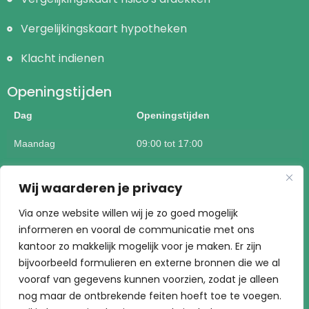
Vergelijkingskaart hypotheken
Klacht indienen
Openingstijden
Dag
Openingstijden
Maandag
09:00 tot 17:00
Dinsdag
09:00 tot 17:00
Wij waarderen je privacy
Woensdag
09:00 tot 17:00
Via onze website willen wij je zo goed mogelijk
informeren en vooral de communicatie met ons
Donderdag
09:00 tot 17:00
kantoor zo makkelijk mogelijk voor je maken. Er zijn
Vrijdag
09:00 tot 17:00
bijvoorbeeld formulieren en externe bronnen die we al
vooraf van gegevens kunnen voorzien, zodat je alleen
Buiten kantoortijden mogelijk op afspraak
nog maar de ontbrekende feiten hoeft toe te voegen.