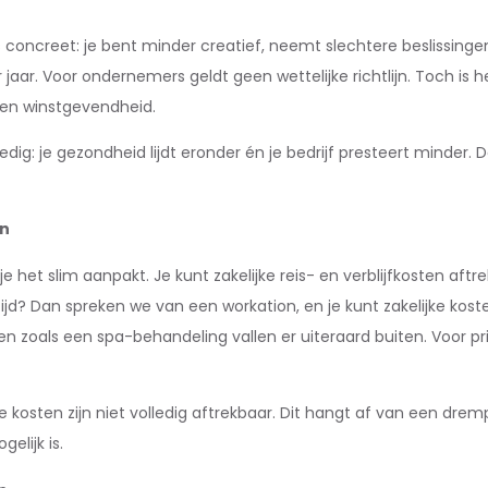
s concreet: je bent minder creatief, neemt slechtere beslissin
jaar. Voor ondernemers geldt geen wettelijke richtlijn. Toch is 
t en winstgevendheid.
dig: je gezondheid lijdt eronder én je bedrijf presteert minder.
en
je het slim aanpakt. Je kunt zakelijke reis- en verblijfkosten af
 tijd? Dan spreken we van een workation, en je kunt zakelijke kos
n zoals een spa-behandeling vallen er uiteraard buiten. Voor pri
 kosten zijn niet volledig aftrekbaar. Dit hangt af van een dre
elijk is.