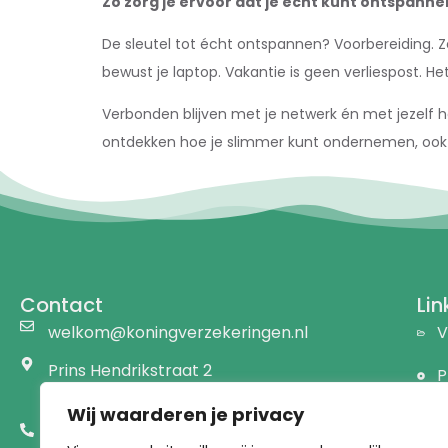
Zo zorg je ervoor dat je echt kunt ontspanne
De sleutel tot écht ontspannen? Voorbereiding. Z
bewust je laptop. Vakantie is geen verliespost. Het 
Verbonden blijven met je netwerk én met jezelf hoef
ontdekken hoe je slimmer kunt ondernemen, ook 
Contact
Lin
welkom@koningverzekeringen.nl
V
Prins Hendrikstraat 2
P
1191 AW Ouderkerk a/d Amstel
Wij waarderen je privacy
B
020 - 441 76 28