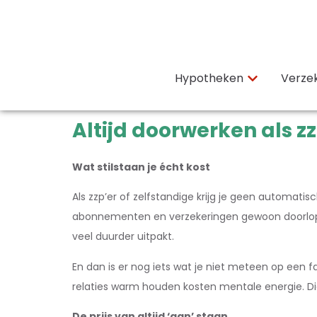
Hypotheken
Verze
Altijd doorwerken als zz
Wat stilstaan je écht kost
Als zzp’er of zelfstandige krijg je geen automati
abonnementen en verzekeringen gewoon doorlopen. Da
veel duurder uitpakt.
En dan is er nog iets wat je niet meteen op een 
relaties warm houden kosten mentale energie. Die 
De prijs van altijd ‘aan’ staan