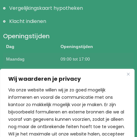
Vergelijkingskaart hypotheken
Klacht indienen
Openingstijden
Dag
Openingstijden
Maandag
09:00 tot 17:00
Dinsdag
09:00 tot 17:00
Wij waarderen je privacy
Woensdag
09:00 tot 17:00
Via onze website willen wij je zo goed mogelijk
informeren en vooral de communicatie met ons
Donderdag
09:00 tot 17:00
kantoor zo makkelijk mogelijk voor je maken. Er zijn
Vrijdag
09:00 tot 17:00
bijvoorbeeld formulieren en externe bronnen die we al
vooraf van gegevens kunnen voorzien, zodat je alleen
Buiten kantoortijden mogelijk op afspraak
nog maar de ontbrekende feiten hoeft toe te voegen.
Wil je het maximale uit onze website halen, accepteer